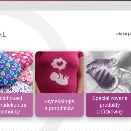
videa
|
olohovací
Specializované
Gynekologie
ntidekubitní
produkty
a porodnictví
pomůcky
a lůžkoviny