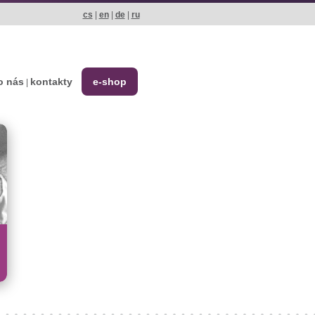
cs
|
en
|
de
|
ru
o nás
kontakty
e-shop
|