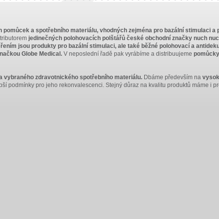
omůcek a spotřebního materiálu, vhodných zejména pro bazální stimulaci a p
tributorem
jedinečných polohovacích polštářů české obchodní značky nuch nu
ním jsou produkty pro bazální stimulaci, ale také běžné polohovací a antidek
značkou Globe Medical.
V neposlední řadě pak vyrábíme a distribuujeme
pomůcky 
a vybraného zdravotnického spotřebního materiálu.
Dbáme především na
vysok
lepší podmínky pro jeho rekonvalescenci. Stejný důraz na kvalitu produktů máme i p