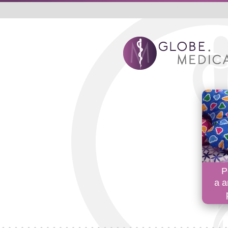
P
a a