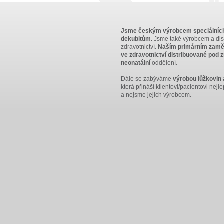
Jsme českým výrobcem speciálních p
dekubitům.
Jsme také výrobcem a dis
zdravotnictví.
Naším primárním zaměře
ve zdravotnictví distribuované pod 
neonatální
oddělení.
Dále se zabýváme
výrobou lůžkovin 
která přináší klientovi/pacientovi nej
a nejsme jejich výrobcem.